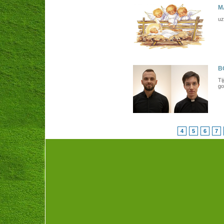
M
uz
B
Ti
go
4
5
6
7