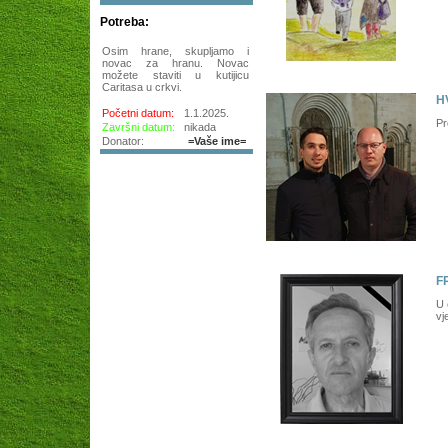
Potreba:
Osim hrane, skupljamo i
novac za hranu. Novac
možete staviti u kutijicu
Caritasa u crkvi.
H
Početni datum:
1.1.2025.
Pr
Završni datum:
nikada
Donator:
=Vaše ime=
F
U 
vj