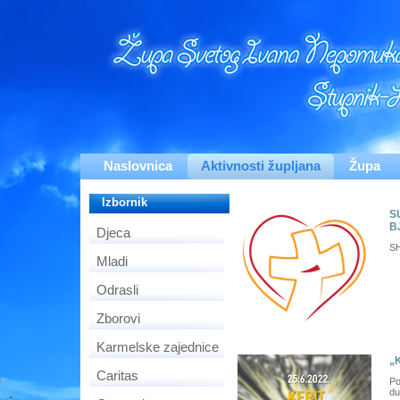
Naslovnica
Aktivnosti župljana
Župa
Izbornik
S
B
Djeca
SH
Mladi
Odrasli
Zborovi
Karmelske zajednice
„K
Caritas
Po
du