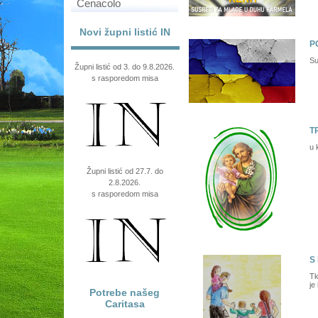
Cenacolo
Novi župni listić IN
P
Su
Župni listić od 3. do 9.8.2026.
s rasporedom misa
T
u 
Župni listić od 27.7. do
2.8.2026.
s rasporedom misa
S 
Tk
je
Potrebe našeg
Caritasa