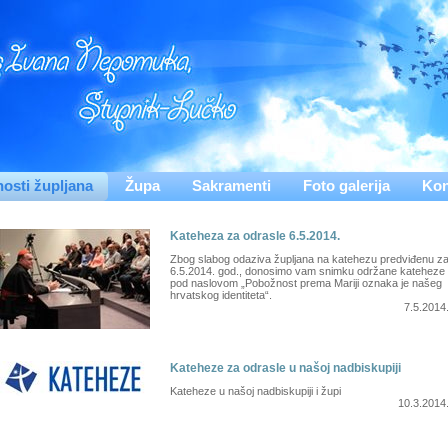
nosti župljana
Župa
Sakramenti
Foto galerija
Kon
Kateheza za odrasle 6.5.2014.
Zbog slabog odaziva župljana na katehezu predviđenu z
6.5.2014. god., donosimo vam snimku održane kateheze
pod naslovom „Pobožnost prema Mariji oznaka je našeg
hrvatskog identiteta“.
7.5.2014
Kateheze za odrasle u našoj nadbiskupiji
Kateheze u našoj nadbiskupiji i župi
10.3.2014