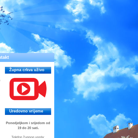
takt
Župna crkva uživo
a
.
Uredovno vrijeme
Ponedjeljkom i srijedom od
.
19 do 20 sati.
Telefon župnog ureda: