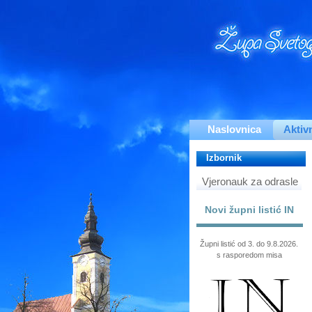
Naslovnica
Aktiv
Izbornik
Vjeronauk za odrasle
Novi župni listić IN
Župni listić od 3. do 9.8.2026.
s rasporedom misa