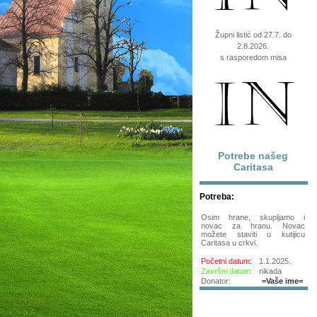
Župni listić od 27.7. do
2.8.2026.
s rasporedom misa
Potrebe našeg
Caritasa
Potreba:
Osim hrane, skupljamo i
novac za hranu. Novac
možete staviti u kutijicu
Caritasa u crkvi.
Početni datum:
1.1.2025.
Završni datum:
nikada
Donator:
=Vaše ime=