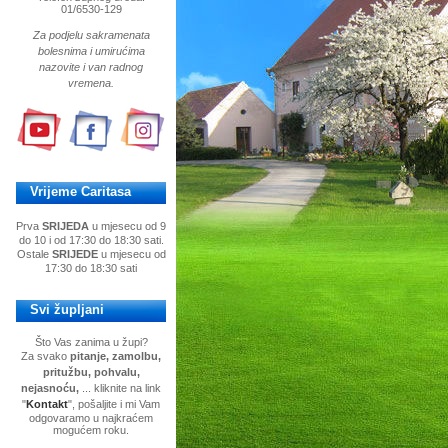
01/6530-129
Za podjelu sakramenata
bolesnima i umirućima
nazovite i van radnog
vremena.
Vrijeme Caritasa
Prva
SRIJEDA
u mjesecu od 9
do 10 i od 17:30 do 18:30 sati.
Ostale
SRIJEDE
u mjesecu od
17:30 do 18:30 sati
Svi župljani
Što Vas zanima u župi?
Za svako
pitanje, zamolbu,
pritužbu, pohvalu,
nejasnoću,
... kliknite na link
"
Kontakt
", pošaljite i mi Vam
odgovaramo u najkraćem
mogućem roku.