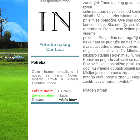
s rasporedom misa
zanimljivi. Tome u prilog govori po
izveli
četiri potpuno nove mise, od kojih
skladbi. Valja također istaknuti d
prije mise polnoćke. Ove smo god
koncert u čast Blažene Djevice Ma
repertoara. Ovim putem želimo poz
vrijeme
pokloniti Gospodinu na drugačiji n
neka nam se pridruže na našim 
Potrebe našeg
dva puta tjedno prema dogovoru. 
Caritasa
on je itekako aktivan i živ. Mlađ
iskustvo starijih i polet mlađih, m
Koristimo prigodu zahvaliti se n
Potreba:
Pavloviću koji nas brižno prati u
god mu vrijeme dopusti posjeti 
Osim hrane, skupljamo i
Mišljenja smo da naša župa i nje
novac za hranu. Novac
mnogo veći i brojniji zbor. „O Ne
možete staviti u kutijicu
zaštiti i čuvaj narod hrvatski!“
Caritasa u crkvi.
Mladen Krpan
Početni datum:
1.1.2025.
Završni datum:
nikada
Donator:
=Vaše ime=