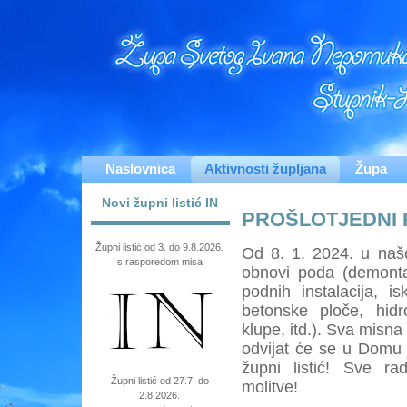
Naslovnica
Aktivnosti župljana
Župa
Novi župni listić IN
PROŠLOTJEDNI 
Župni listić od 3. do 9.8.2026.
Od 8. 1. 2024. u našo
s rasporedom misa
obnovi poda (demonta
podnih instalacija, i
betonske ploče, hidro
klupe, itd.). Sva misna
odvijat će se u Domu 
župni listić! Sve r
Župni listić od 27.7. do
molitve!
2.8.2026.