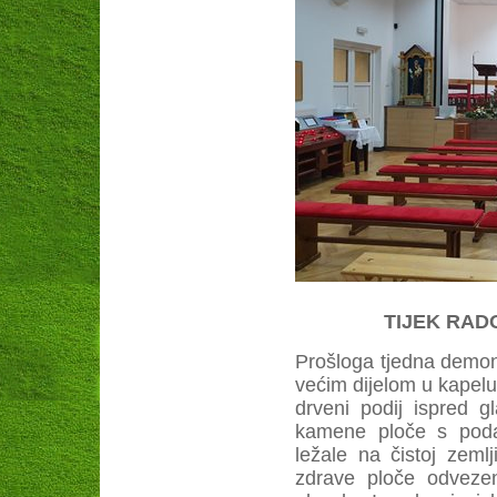
TIJEK RADO
Prošloga tjedna demont
većim dijelom u kapel
drveni podij ispred g
kamene ploče s poda
ležale na čistoj zeml
zdrave ploče odveze