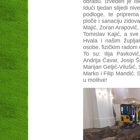
obradu. Izveden je i
Idući tjedan slijedi ni
podloge, te priprem
ploče i sanaciju zidov
Majić, Zoran Arapović, 
Tomislav Kajić, a sve
Hvala i našim župlj
osobe, fizičkim radom 
To su: Ilija Pavkovi
Andrija Ćavar, Josip Š
Marijan Geljić-Vilušić,
Marko i Filip Mandić.
u molitve!