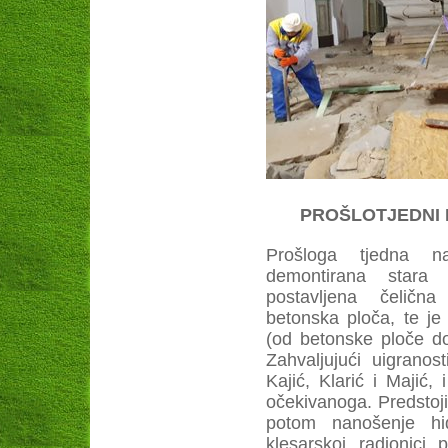
PROŠLOTJEDNI RA
Prošloga tjedna n
demontirana stara s
postavljena čelična
betonska ploča, te je
(od betonske ploče d
Zahvaljujući uigranost
Kajić, Klarić i Majić,
očekivanoga. Predstoj
potom nanošenje hid
klesarskoj radionici