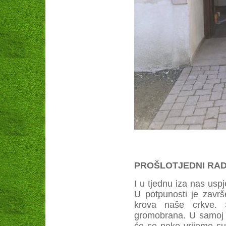
PROŠLOTJEDNI RADOV
I u tjednu iza nas uspj
U potpunosti je završ
krova naše crkve. S
gromobrana. U samoj c