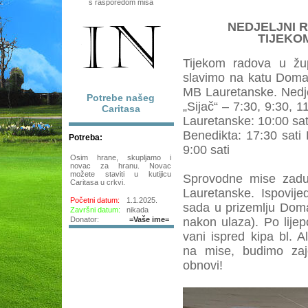
s rasporedom misa
NEDJELJNI R
TIJEKO
Tijekom radova u žu
slavimo na katu Doma 
MB Lauretanske. Nedje
Potrebe našeg
„Sijač“ – 7:30, 9:30, 
Caritasa
Lauretanske: 10:00 sat
Benedikta: 17:30 sati
Potreba:
9:00 sati
Osim hrane, skupljamo i
novac za hranu. Novac
možete staviti u kutijicu
Sprovodne mise zadu
Caritasa u crkvi.
Lauretanske. Ispovij
Početni datum:
1.1.2025.
sada u prizemlju Doma
Završni datum:
nikada
Donator:
=Vaše ime=
nakon ulaza). Po lije
vani ispred kipa bl. 
na mise, budimo zaj
obnovi!