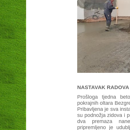
NASTAVAK RADOVA U 
Prošloga tjedna bet
pokrajnih oltara Bezg
Pribavljena je sva inst
su podnožja zidova i 
dva premaza nanes
pripremljeno je udub