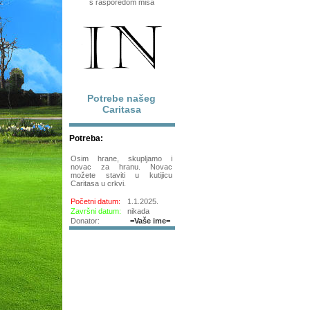
s rasporedom misa
Potrebe našeg
Caritasa
Potreba:
Osim hrane, skupljamo i
novac za hranu. Novac
možete staviti u kutijicu
Caritasa u crkvi.
Početni datum:
1.1.2025.
Završni datum:
nikada
Donator:
=Vaše ime=