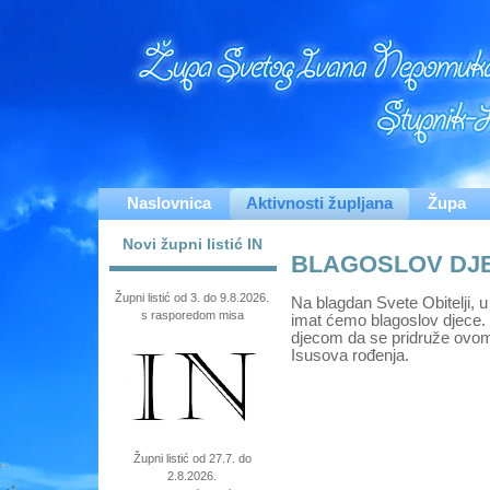
Naslovnica
Aktivnosti župljana
Župa
Novi župni listić IN
BLAGOSLOV DJ
Župni listić od 3. do 9.8.2026.
Na blagdan Svete Obitelji, u
s rasporedom misa
imat ćemo blagoslov djece.
djecom da se pridruže ovom 
Isusova rođenja.
Župni listić od 27.7. do
2.8.2026.